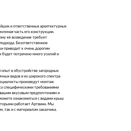
йших и ответственных архитектурных
млемая часть его конструкции.
ому её возведение требует
подхода. Безответственное
и приводит к очень дорогим
х будет потрачено много усилий и
 опыт в обустройстве загородных
чных видов и из широкого спектра
пециалисты произведут монтаж
 со специфическими требованиями
о вашим вкусовым предпочтениям и
можете ознакомиться с видами крыш
оторыми работает Артвинн. Мы
, так и с материалом заказчика.