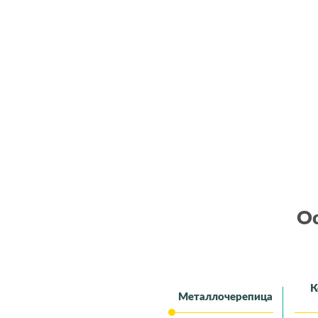
Ос
К
Металлочерепица