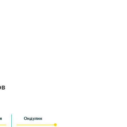
ов
я
Ондулин