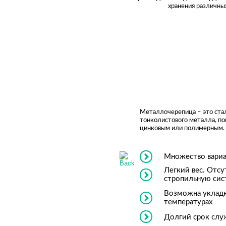
хранения различны
Металлочерепица – это ста
тонколистового металла, п
цинковым или полимерным.
Множество вариа
Легкий вес. Отс
стропильную сис
Возможна укладк
температурах
Долгий срок сл