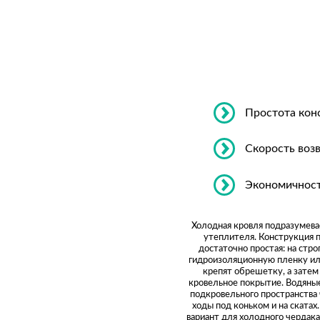
Простота кон
Скорость воз
Экономичнос
Холодная кровля подразумева
утеплителя. Конструкция
достаточно простая: на стр
гидроизоляционную пленку ил
крепят обрешетку, а зате
кровельное покрытие. Водяные
подкровельного пространства
ходы под коньком и на ската
вариант для холодного чердака