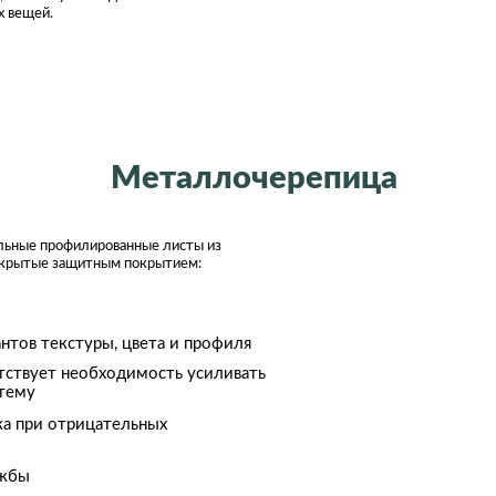
х вещей.
Металлочерепица
льные профилированные листы из
окрытые защитным покрытием:
нтов текстуры, цвета и профиля
утствует необходимость усиливать
тему
а при отрицательных
ужбы