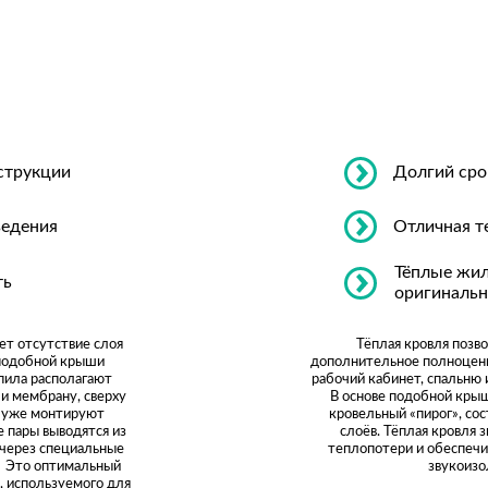
струкции
Долгий ср
ведения
Отличная т
Тёплые жи
ть
оригиналь
ет отсутствие слоя
Тёплая кровля позв
 подобной крыши
дополнительное полноценн
опила располагают
рабочий кабинет, спальню 
и мембрану, cверху
В основе подобной кры
м уже монтируют
кровельный «пирог», со
 пары выводятся из
слоёв. Тёплая кровля 
 через специальные
теплопотери и обеспеч
х. Это оптимальный
звукоизо
, используемого для