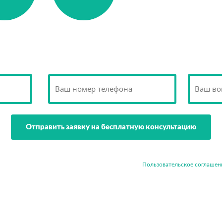
- простые и ломанны
- материалы от веду
кровельные
Холодная и
ериалы
тёплая кровля
Мы свяжемся с Вами в ближайшее время
ажимая кнопку "Отправить заявку", Вы принимаете
Пользовательское соглашен