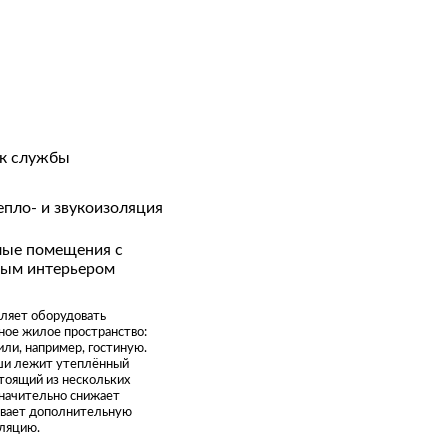
ок службы
епло- и звукоизоляция
лые помещения с
ным интерьером
оляет оборудовать
ое жилое пространство:
или, например, гостиную.
ши лежит утеплённый
стоящий из нескольких
значительно снижает
ивает дополнительную
ляцию.