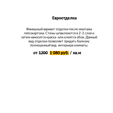
Евроотделка
Финишный вариант отделки после монтажа
гипсокартона. Стены шпаклюются в 2-3 слоя и
затем наносится краска или клеятся обои. Данный
вид отделки позволяет придать балкону
полноценный вид интерьера комнаты.
от
1200
1 080 руб.
/ кв.м