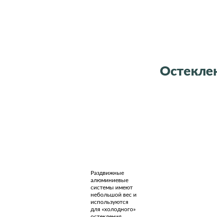
Остекле
Алюминиевое
остекление
Раздвижные
алюминиевые
системы имеют
небольшой вес и
используются
для «холодного»
остекления