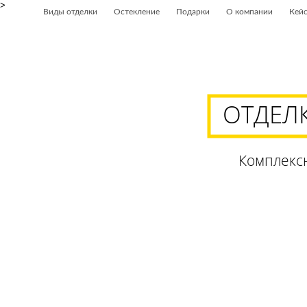
>
Виды отделки
Остекление
Подарки
О компании
Кей
Чётко. Честно.
Профессионально
ОТДЕЛ
Комплексн